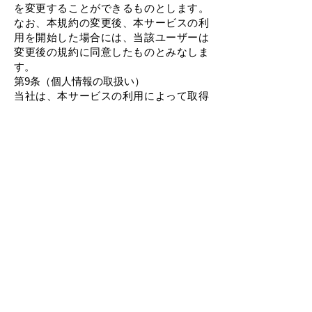
を変更することができるものとします。
なお、本規約の変更後、本サービスの利
用を開始した場合には、当該ユーザーは
変更後の規約に同意したものとみなしま
す。
第9条（個人情報の取扱い）
当社は、本サービスの利用によって取得
する個人情報については、当社「プライ
バシーポリシー」に従い適切に取り扱う
ものとします。
第10条（準拠法・裁判管轄）
本規約の解釈にあたっては、日本法を準
拠法とします。なお、本サービスに関し
ては、国際物品売買契約に関する国際連
合条約の適用を排除するものとします。
本サービスに関して紛争が生じた場合に
は、当社の本店所在地を管轄する裁判所
を専属的合意管轄裁判所とします。
Ben's Cookies Japan株式会社
大阪府大阪市西区北堀江1丁目5-2 四ツ橋