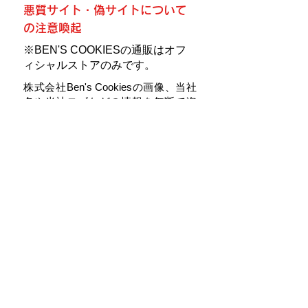
悪質サイト・偽サイトについて
の注意喚起
※BEN'S COOKIESの通販はオフ
ィシャルストアのみです。
株式会社Ben's Cookiesの画像、当社
名や当社ロゴなどの情報を無断で盗
用している「偽サイト」の存在を確
認しており、お客様からも複数のお
問い合わせをいただいております。
これらの多くは金銭を振り込ませる
などし、商品を送らないなどと手口
が共通しています。
弊社が運営するこちらのサイト以外
で、当社名や当社ロゴの入った画
像、また当社の商品画像や商品説明
を掲載して販売 をしているサイトと
当社とは一切の関わりはございませ
ん。
このような偽サイトを利用した場
合、お客様のIDやパスワード、個人