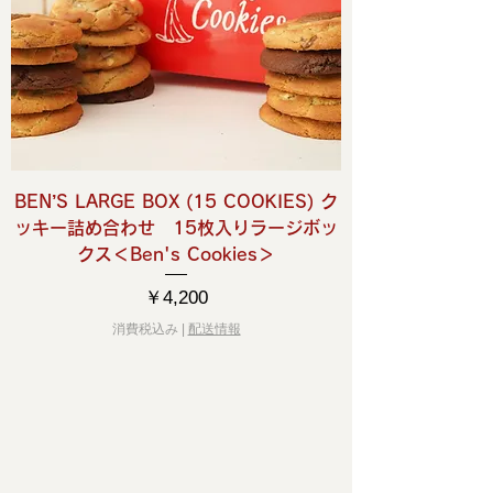
BEN’S LARGE BOX (15 COOKIES) ク
ッキー詰め合わせ 15枚入りラージボッ
クス＜Ben's Cookies＞
価格
￥4,200
消費税込み
|
配送情報