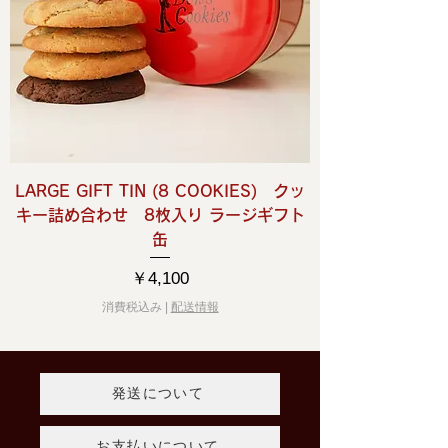
LARGE GIFT TIN (8 COOKIES) クッ
キー詰め合わせ 8枚入り ラージギフト
缶
価格
￥4,100
消費税込み
|
配送情報
発送について
お支払いについて