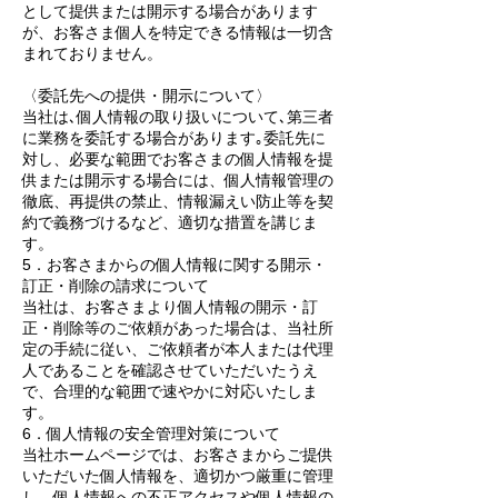
として提供または開示する場合があります
が、お客さま個人を特定できる情報は一切含
まれておりません。
〈委託先への提供・開示について〉
当社は､個人情報の取り扱いについて､第三者
に業務を委託する場合があります｡委託先に
対し、必要な範囲でお客さまの個人情報を提
供または開示する場合には、個人情報管理の
徹底、再提供の禁止、情報漏えい防止等を契
約で義務づけるなど、適切な措置を講じま
す。
5．お客さまからの個人情報に関する開示・
訂正・削除の請求について
当社は、お客さまより個人情報の開示・訂
正・削除等のご依頼があった場合は、当社所
定の手続に従い、ご依頼者が本人または代理
人であることを確認させていただいたうえ
で、合理的な範囲で速やかに対応いたしま
す。
6．個人情報の安全管理対策について
当社ホームページでは、お客さまからご提供
いただいた個人情報を、適切かつ厳重に管理
し、個人情報への不正アクセスや個人情報の