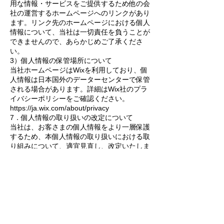
用な情報・サービスをご提供するため他の会
社の運営するホームページへのリンクがあり
ます。リンク先のホームページにおける個人
情報について、当社は一切責任を負うことが
できませんので、あらかじめご了承くださ
い。
3）個人情報の保管場所について
当社ホームページはWixを利用しており、個
人情報は日本国外のデーターセンターで保管
される場合があります。詳細はWix社のプラ
イバシーポリシーをご確認ください。
https://ja.wix.com/about/privacy
7．個人情報の取り扱いの改定について
当社は、お客さまの個人情報をより一層保護
するため、本個人情報の取り扱いにおける取
り組みについて、適宜見直し、改定いたしま
す。なお、本個人情報の取り扱いの改定につ
きましては、当社ホームページで随時掲載い
たします。
8．個人情報についてのお問い合わせ先
本個人情報の取り扱いに関するご意見・ご質
問などは下記までご連絡ください。
Ben's Cookies Japan株式会社