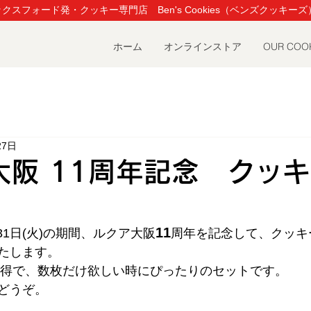
クスフォード発・クッキー専門店 Ben's Cookies（ベンズクッキーズ
ホーム
オンラインストア
OUR COO
27日
A大阪 11周年記念 クッ
11
月31日(火)の期間、ルクア大阪
周年を記念して、クッキー
たします。
もお得で、数枚だけ欲しい時にぴったりのセットです。
どうぞ。