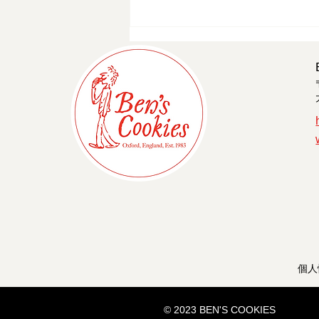
祇園祭中の営業時間 - 京都四
条店
個人
© 2023 BEN'S COOKIES